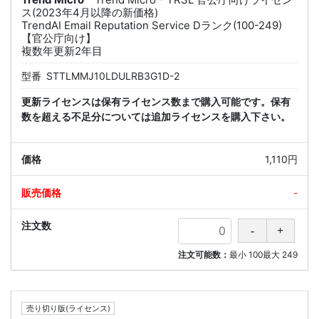
ス(2023年4月以降の新価格)
TrendAI Email Reputation Service Dランク(100-249)
【官公庁向け】
複数年更新2年目
型番
STTLMMJ10LDULRB3G1D-2
更新ライセンスは保有ライセンス数まで購入可能です。保有
数を超える不足分については追加ライセンスを購入下さい。
1,110円
-
注文可能数：
最小
100
最大
249
売り切り版(ライセンス)