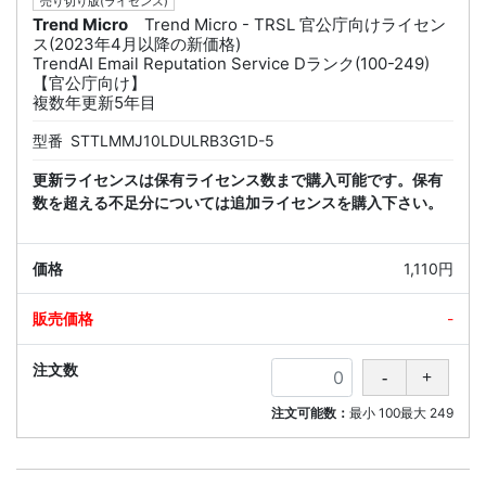
売り切り版(ライセンス)
Trend Micro
Trend Micro - TRSL 官公庁向けライセン
ス(2023年4月以降の新価格)
TrendAI Email Reputation Service Dランク(100-249)
【官公庁向け】
複数年更新5年目
型番
STTLMMJ10LDULRB3G1D-5
更新ライセンスは保有ライセンス数まで購入可能です。保有
数を超える不足分については追加ライセンスを購入下さい。
1,110円
-
注文可能数：
最小
100
最大
249