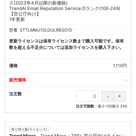
ス(2023年4月以降の新価格)
TrendAI Email Reputation Service Dランク(100-249)
【官公庁向け】
1年更新
型番
STTLMMJ10LDULRB3G1D
更新ライセンスは保有ライセンス数まで購入可能です。保有
数を超える不足分については追加ライセンスを購入下さい。
1,110円
-
注文可能数：
最小
100
最大
249
売り切り版(ライセンス)
Trend Micro
Trend Micro - TRSL 官公庁向けライセン