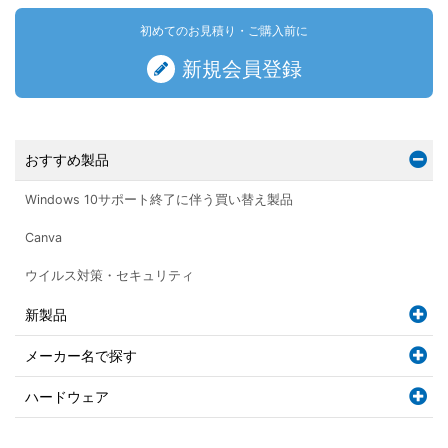
初めてのお見積り・ご購入前に
新規会員登録
おすすめ製品
Windows 10サポート終了に伴う買い替え製品
Canva
ウイルス対策・セキュリティ
新製品
メーカー名で探す
ハードウェア