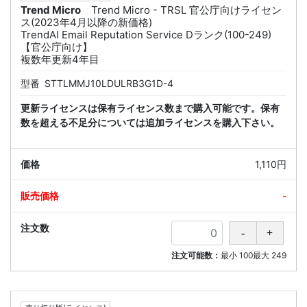
Trend Micro
Trend Micro - TRSL 官公庁向けライセン
ス(2023年4月以降の新価格)
TrendAI Email Reputation Service Dランク(100-249)
【官公庁向け】
複数年更新4年目
型番
STTLMMJ10LDULRB3G1D-4
更新ライセンスは保有ライセンス数まで購入可能です。保有
数を超える不足分については追加ライセンスを購入下さい。
1,110円
-
注文可能数：
最小
100
最大
249