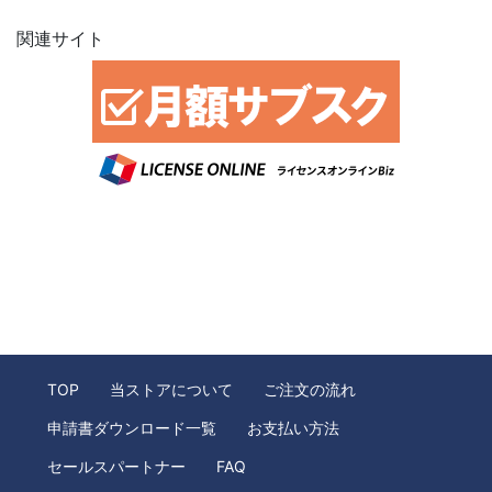
関連サイト
TOP
当ストアについて
ご注文の流れ
申請書ダウンロード一覧
お支払い方法
セールスパートナー
FAQ