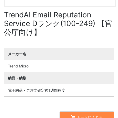
TrendAI Email Reputation
Service Dランク(100-249) 【官
公庁向け】
メーカー名
Trend Micro
納品・納期
電子納品・ご注文確定後1週間程度
カートに入れる