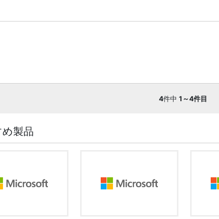
4
件中
1～4件目
すめ製品