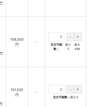
だ
108,000
-
円
注文可能
最小
最大
数：
5
499
だ
101,520
-
円
注文可能数：
最小
5
だ