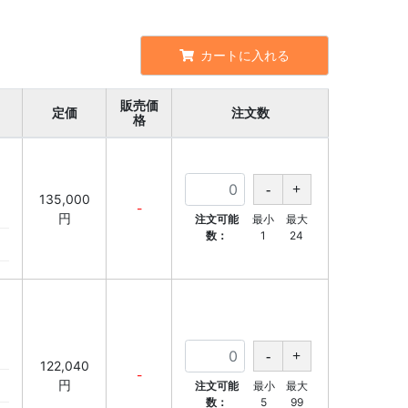
カートに入れる
販売価
定価
注文数
格
135,000
-
円
注文可能
最小
最大
数：
1
24
122,040
-
円
注文可能
最小
最大
数：
5
99