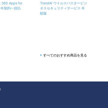
t 365 Apps for
TrendAI ウイルスバスタービジ
ss 年契約一括払
ネスセキュリティサービス 年
額版
すべてのおすすめ商品を見る
Q