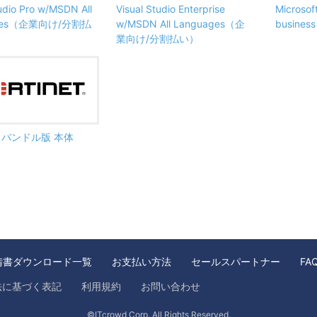
tudio Pro w/MSDN All
Visual Studio Enterprise
Microsof
ages（企業向け/分割払
w/MSDN All Languages（企
busine
業向け/分割払い）
ate バンドル版 本体
請書ダウンロード一覧
お支払い方法
セールスパートナー
FA
法に基づく表記
利用規約
お問い合わせ
©ITcrowd Corp. All Rights Reserved.