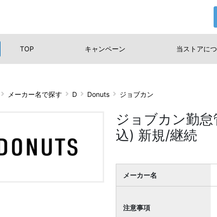
TOP
キャンペーン
当ストアに
つ
メーカー名で探す
D
Donuts
ジョブカン
ジョブカン勤怠管
込) 新規/継続
メーカー名
注意事項