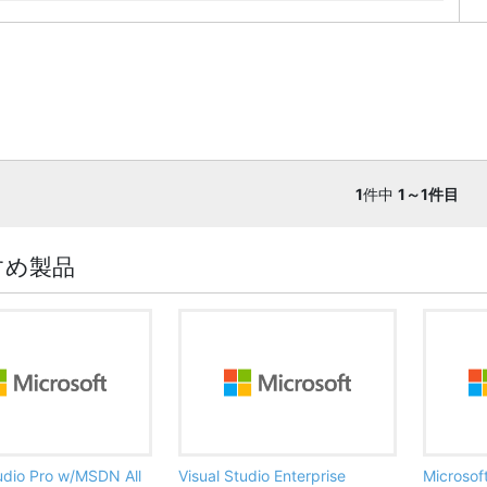
1
件中
1～1件目
すめ製品
tudio Pro w/MSDN All
Visual Studio Enterprise
Microsof