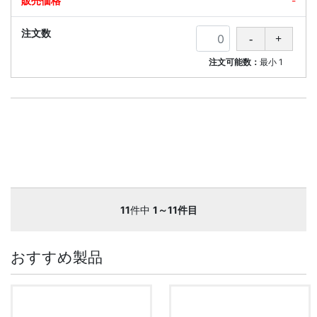
-
注文可能数：
最小
1
11
件中
1～11件目
おすすめ製品