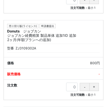
注文可能数：
最小
1
売り切り版(ライセンス)
申請書提出
Donuts
ジョブカン
ジョブカン経費精算 製品単体 追加1ID 追加
2ヶ月(年額プランへの追加)
型番
ZJ3109302A
800円
-
注文可能数：
最小
1