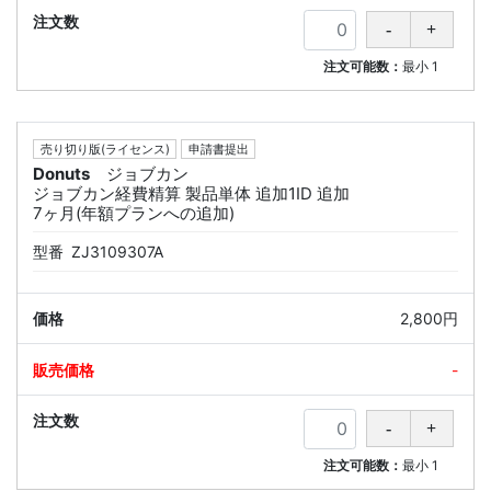
注文可能数：
最小
1
売り切り版(ライセンス)
申請書提出
Donuts
ジョブカン
ジョブカン経費精算 製品単体 追加1ID 追加
7ヶ月(年額プランへの追加)
型番
ZJ3109307A
2,800円
-
注文可能数：
最小
1