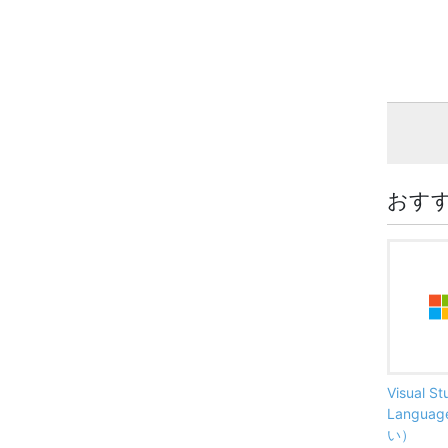
おす
Visual S
Langu
い）