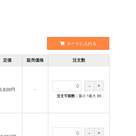
カートに入れる
定価
販売価格
注文数
6,820円
-
注文可能数：
最小
1
最大
99