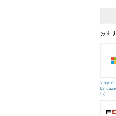
おす
Visual S
Langu
い）