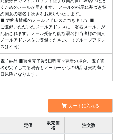
配後数日でマイクロソフト社より契約書に署名いただ
くためのメールが届きます、 メールの指示に基づき契
約同意の署名手続きをお願いいたします。
■ 契約者情報のメールアドレスにつきまして ■
ご登録いただいたメールアドレスに「署名メール」が
配信されます。メール受信可能な署名担当者様の個人
メールアドレスをご登録ください。（グループアドレ
スは不可）
電子納品 ■署名完了後5日程度 ※更新の場合、電子署
名が完了してる場合もメーカーからの納品は契約満了
日以降となります。
カートに入れる
販売価
定価
注文数
格