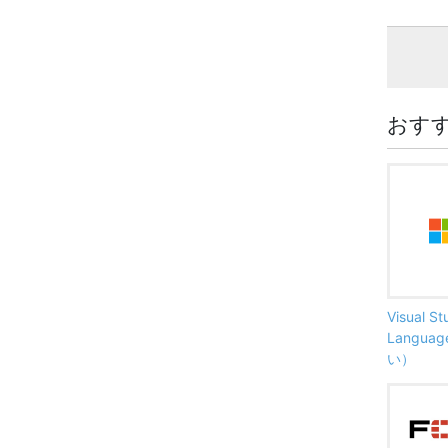
おす
Visual S
Langu
い）