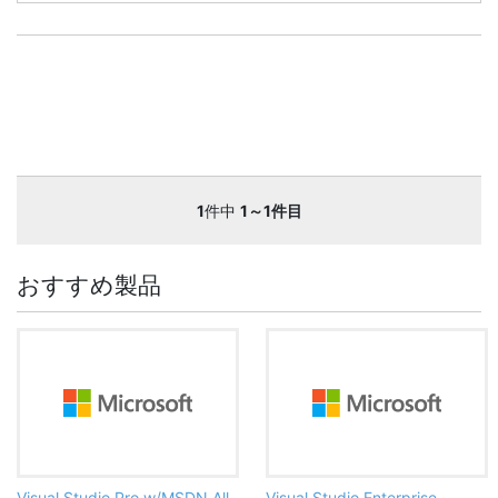
1
件中
1～1件目
おすすめ製品
Visual Studio Pro w/MSDN All
Visual Studio Enterprise