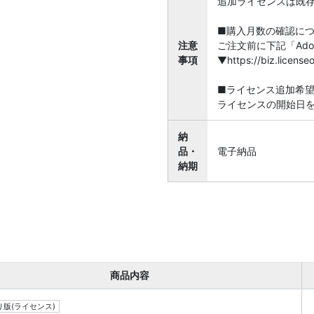
追加ライセンスは既
■購入月数の確認に
注意
ご注文前に下記「Ado
事項
▼https://biz.licen
■ライセンス追加希
ライセンスの開始日
納
品・
電子納品
納期
商品内容
版(ライセンス)