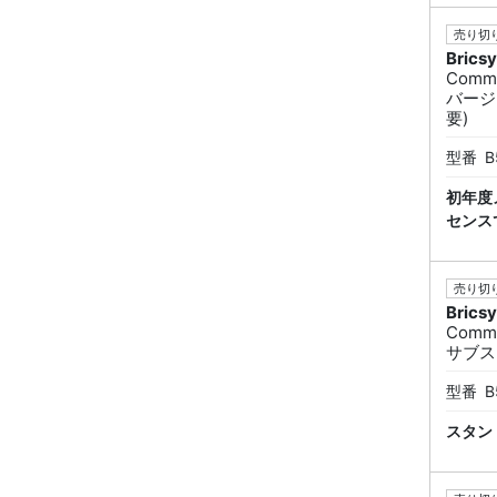
売り切り
Brics
Commu
バージ
要)
型番
B
初年度
センス
売り切り
Brics
Commu
サブス
型番
B
スタン