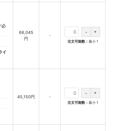
が必
66,045
-
円
注文可能数：
最小
1
ライ
45,150円
-
注文可能数：
最小
1