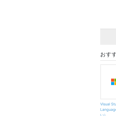
おす
Visual S
Langu
い）