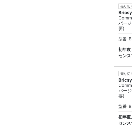
売り切り
Brics
Commu
バージ
要)
型番
B
初年度
センス
売り切り
Brics
Commu
バージ
要)
型番
B
初年度
センス