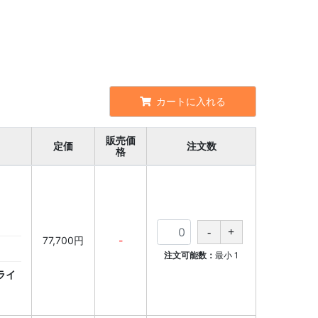
カートに入れる
販売価
定価
注文数
格
77,700円
-
注文可能数：
最小
1
ライ