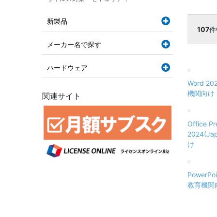
新製品
107
件
メーカー名で探す
ハードウェア
Word 20
機関向け
関連サイト
Office Pr
2024(J
け
PowerPoi
教育機関