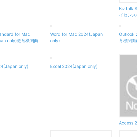
BizTalk
イセンス
tandard for Mac
Word for Mac 2024(Japan
Outlook
apan only)教育機関向
only)
育機関向
4(Japan only)
Excel 2024(Japan only)
Access 2