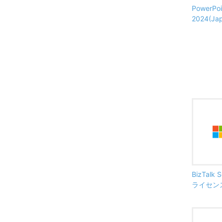
PowerPoi
2024(Jap
BizTalk 
ライセンス