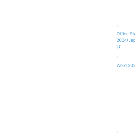
Office S
2024(J
け
Word 202