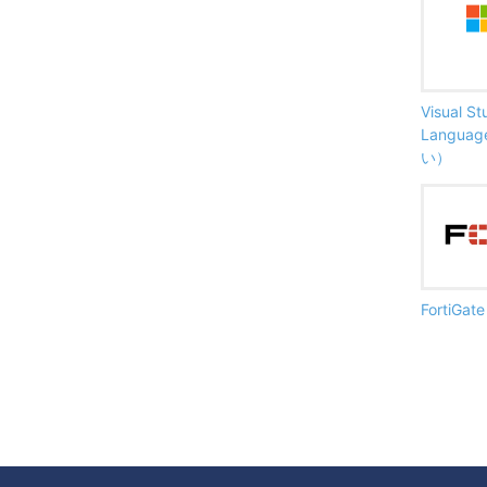
Visual S
Langu
い）
FortiG