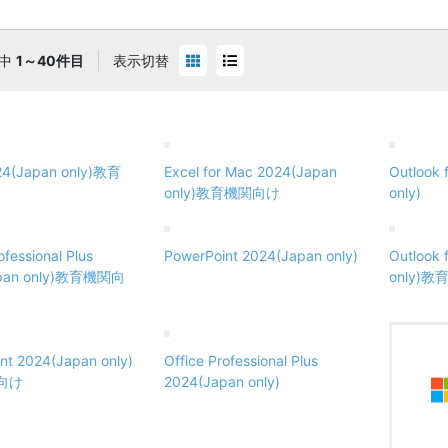
中
1～40件目
表示切替
24(Japan only)教育
Excel for Mac 2024(Japan
Outlook 
only)教育機関向け
only)
ofessional Plus
PowerPoint 2024(Japan only)
Outlook 
apan only)教育機関向
only)
nt 2024(Japan only)
Office Professional Plus
向け
2024(Japan only)