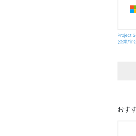
Projec
(企業/官
おす