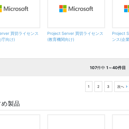
t Server 買切ライセンス
Project Server 買切ライセンス
Project
公庁向け)
(教育機関向け)
ンス(企業
107
件中
1～40件目
1
2
3
次へ
すめ製品