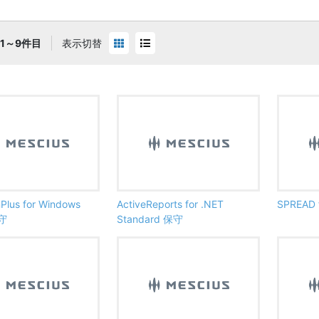
1～9件目
表示切替
Plus for Windows
ActiveReports for .NET
SPREAD 
保守
Standard 保守