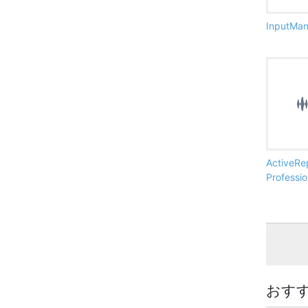
InputMa
ActiveRe
Professi
おす