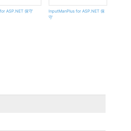
for ASP.NET 保守
InputManPlus for ASP.NET 保
守