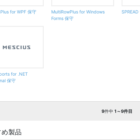
nPlus for WPF 保守
MultiRowPlus for Windows
SPREAD 
Forms 保守
ports for .NET
onal 保守
9
件中
1～9件目
すめ製品