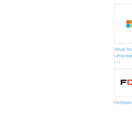
Visual S
Langu
い）
FortiG