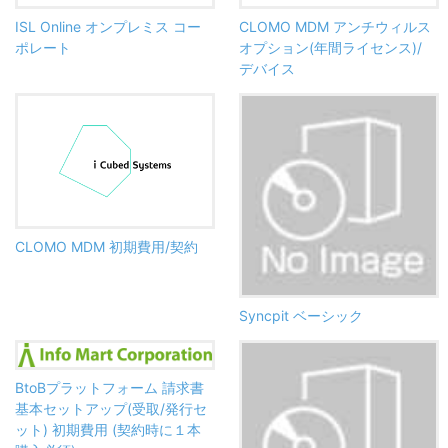
ISL Online オンプレミス コー
CLOMO MDM アンチウィルス
ポレート
オプション(年間ライセンス)/
デバイス
CLOMO MDM 初期費用/契約
Syncpit ベーシック
BtoBプラットフォーム 請求書
基本セットアップ(受取/発行セ
ット) 初期費用 (契約時に１本