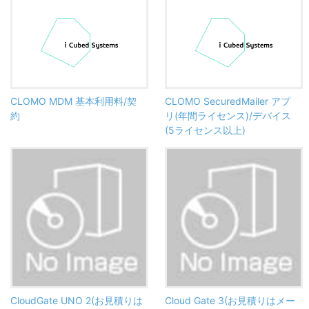
CLOMO MDM 基本利用料/契
CLOMO SecuredMailer アプ
約
リ(年間ライセンス)/デバイス
(5ライセンス以上)
CloudGate UNO 2(お見積りは
Cloud Gate 3(お見積りはメー