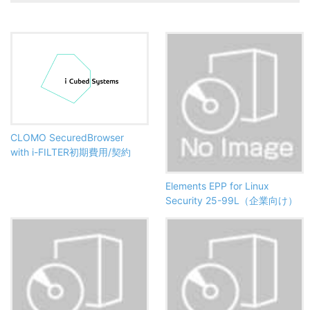
CLOMO SecuredBrowser
with i-FILTER初期費用/契約
Elements EPP for Linux
Security 25-99L（企業向け）