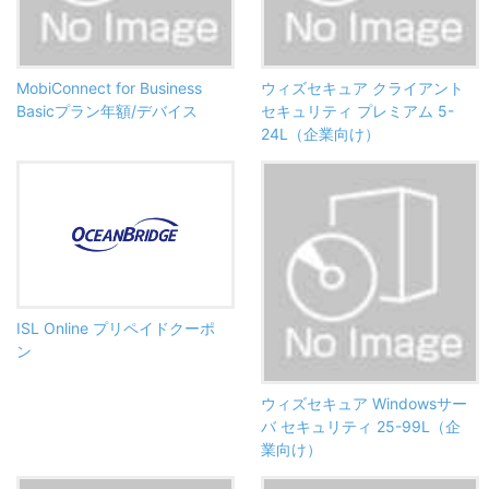
MobiConnect for Business
ウィズセキュア クライアント
Basicプラン年額/デバイス
セキュリティ プレミアム 5-
24L（企業向け）
ISL Online プリペイドクーポ
ン
ウィズセキュア Windowsサー
バ セキュリティ 25-99L（企
業向け）