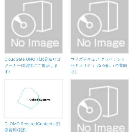
CloudGate UNO 1(お見積りは
ウィズセキュア クライアント
メーカー確認後にご提示しま
セキュリティ 25-99L（企業向
す)
け）
CLOMO SecuredContacts 初
期費用/契約