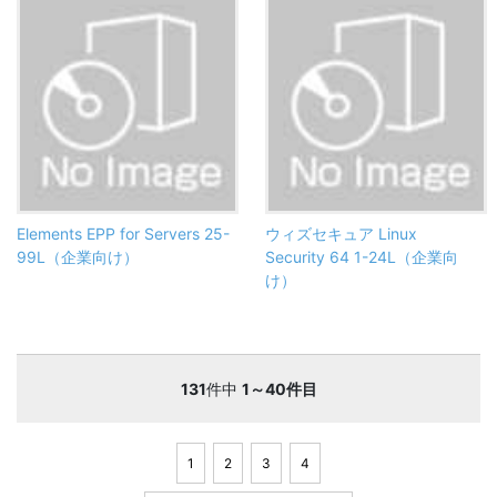
Elements EPP for Servers 25-
ウィズセキュア Linux
99L（企業向け）
Security 64 1-24L（企業向
け）
131
件中
1～40件目
1
2
3
4