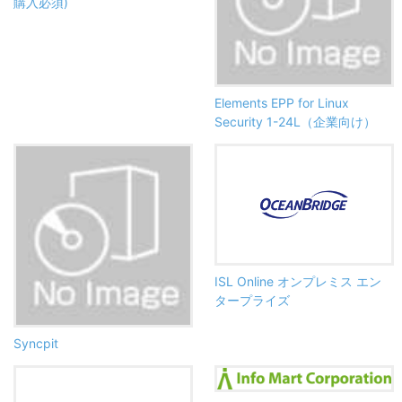
購入必須)
Elements EPP for Linux
Security 1-24L（企業向け）
ISL Online オンプレミス エン
タープライズ
Syncpit