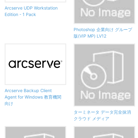
Arcserve UDP Workstation
Edition - 1 Pack
Photoshop 企業向け グループ
版(VIP MP) LV12
Arcserve Backup Client
Agent for Windows 教育機関
向け
ターミネータ データ完全抹消
クラウド メディア