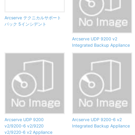
Arcserve テクニカルサポート
パック 5インシデント
Arcserve UDP 9200 v2
Integrated Backup Appliance
Arcserve UDP 9200
Arcserve UDP 9200-6 v2
v2/9200-6 v2/9220
Integrated Backup Appliance
v2/9220-6 v2 Appliance