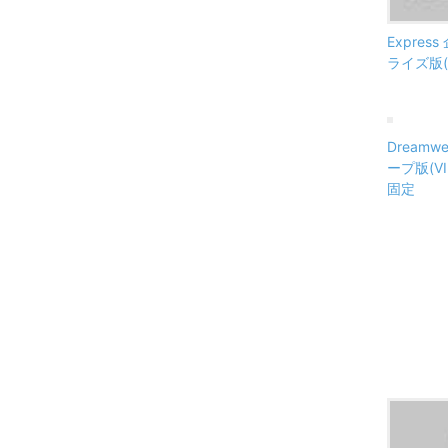
Expre
ライズ版(V
Dreamw
ープ版(VI
固定