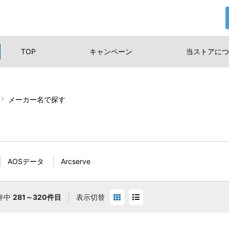
TOP
キャンペーン
当ストアに
つ
メーカー名で探す
AOSデータ
Arcserve
件中
281～320件目
表示切替