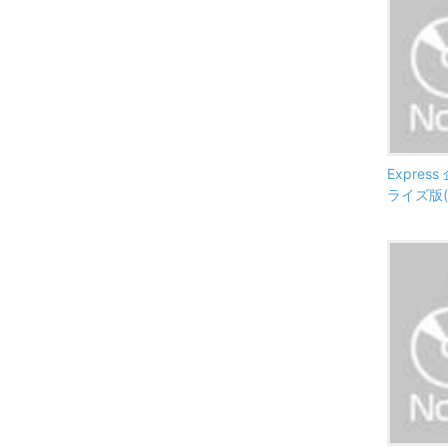
Expre
ライズ版(V