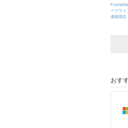
FrameM
ープライズ版
価格固定
おす