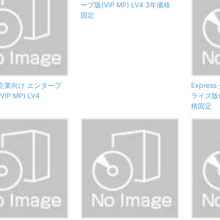
ープ版(VIP MP) LV4 3年価格
固定
ss 企業向け エンタープ
Expre
IP MP) LV4
ライズ版(V
格固定