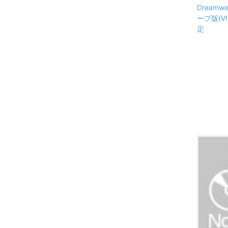
Dreamw
ープ版(VI
定