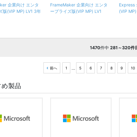
aker 企業向け エンタ
FrameMaker 企業向け エンタ
Expre
(VIP MP) LV1 3年
ープライズ版(VIP MP) LV1
(VIP M
1470
件中
281～320件
...
前へ
1
5
6
7
8
9
10
すめ製品