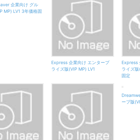
eaver 企業向け グル
P MP) LV1 3年価格固
Express 企業向け エンタープ
Expre
ライズ版(VIP MP) LV1
ライズ版(V
固定
Dreamw
ープ版(VI