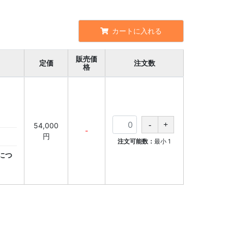
カートに入れる
販売価
定価
注文数
格
54,000
-
円
注文可能数：
最小
1
につ