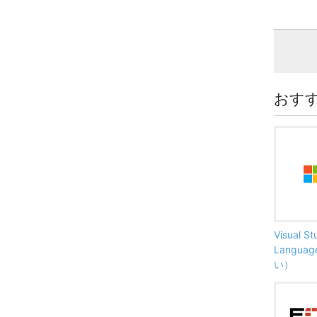
おす
Visual S
Langu
い）