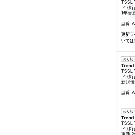
TSS
ド 移
1年更
型番
W
更新ラ
いては
売り切り
Trend
TSS
ド 移
新規優
型番
W
売り切り
Trend
TSS
ド 移
更新 