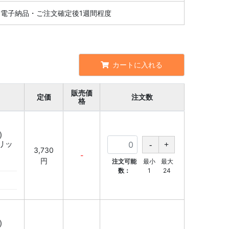
電子納品・ご注文確定後1週間程度
カートに入れる
販売価
定価
注文数
格
)
ブリッ
3,730
-
円
注文可能
最小
最大
数：
1
24
)