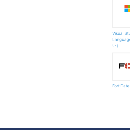
Visual S
Langu
い）
FortiG