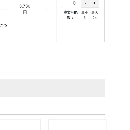
3,730
-
円
注文可能
最小
最大
数：
5
24
につ