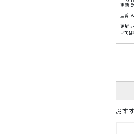
更新 
型番
W
更新ラ
いては
おす