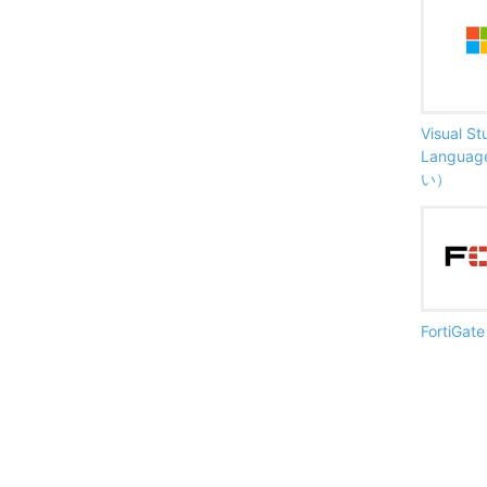
Visual S
Langu
い）
FortiG