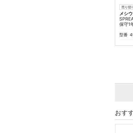
売り切り
メシウ
SPREA
保守1
型番
4
おす