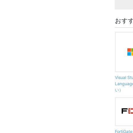
おす
Visual S
Langu
い）
FortiG