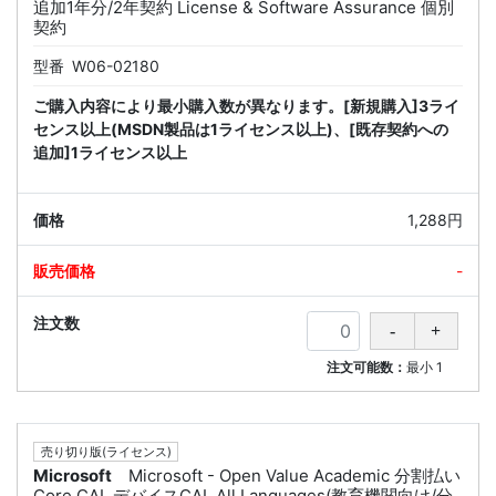
追加1年分/2年契約 License & Software Assurance 個別
契約
型番
W06-02180
ご購入内容により最小購入数が異なります。[新規購入]3ライ
センス以上(MSDN製品は1ライセンス以上)、[既存契約への
追加]1ライセンス以上
1,288円
-
注文可能数：
最小
1
売り切り版(ライセンス)
Microsoft
Microsoft - Open Value Academic 分割払い
Core CAL デバイスCAL All Languages(教育機関向け/分