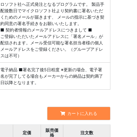
ロソフト社へ正式発注となるプログラムです。 製品手
配後数日でマイクロソフト社より契約書に署名いただ
くためのメールが届きます、 メールの指示に基づき契
約同意の署名手続きをお願いいたします。
■ 契約者情報のメールアドレスにつきまして ■
ご登録いただいたメールアドレスに「署名メール」が
配信されます。メール受信可能な署名担当者様の個人
メールアドレスをご登録ください。（グループアドレ
スは不可）
電子納品 ■署名完了後5日程度 ※更新の場合、電子署
名が完了してる場合もメーカーからの納品は契約満了
日以降となります。
カートに入れる
販売価
定価
注文数
格