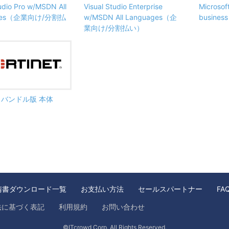
tudio Pro w/MSDN All
Visual Studio Enterprise
Microsof
ages（企業向け/分割払
w/MSDN All Languages（企
busine
業向け/分割払い）
ate バンドル版 本体
請書ダウンロード一覧
お支払い方法
セールスパートナー
FA
法に基づく表記
利用規約
お問い合わせ
©ITcrowd Corp. All Rights Reserved.