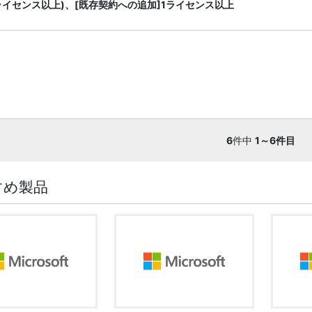
ライセンス以上)、[既存契約への追加]1ライセンス以上
6
件中
1～6件目
すめ製品