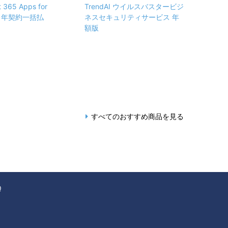
t 365 Apps for
TrendAI ウイルスバスタービジ
ss 年契約一括払
ネスセキュリティサービス 年
額版
すべてのおすすめ商品を見る
Q