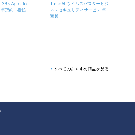
t 365 Apps for
TrendAI ウイルスバスタービジ
ss 年契約一括払
ネスセキュリティサービス 年
額版
すべてのおすすめ商品を見る
Q