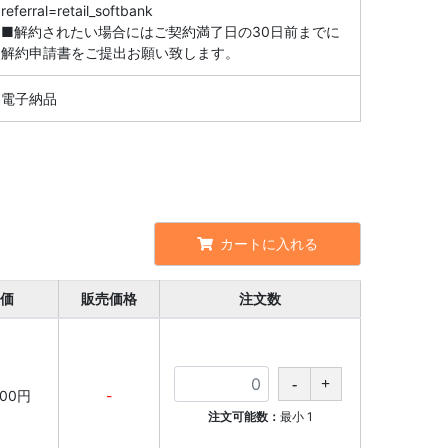
referral=retail_softbank
■解約されたい場合にはご契約満了日の30日前までに
解約申請書をご提出お願い致します。
電子納品
カートに入れる
価
販売価格
注文数
000円
-
注文可能数：
最小
1