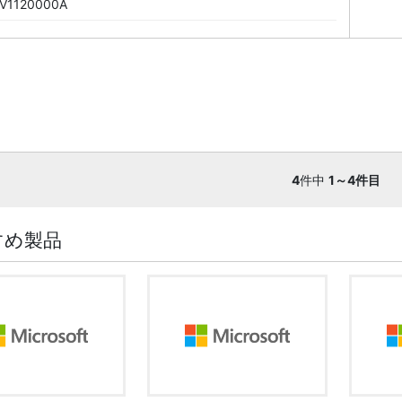
V1120000A
4
件中
1～4件目
すめ製品