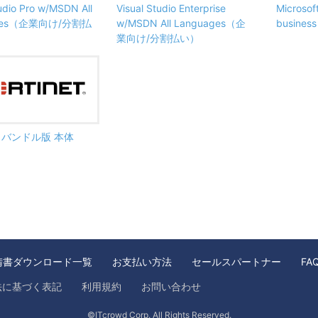
tudio Pro w/MSDN All
Visual Studio Enterprise
Microsof
ages（企業向け/分割払
w/MSDN All Languages（企
busine
業向け/分割払い）
ate バンドル版 本体
請書ダウンロード一覧
お支払い方法
セールスパートナー
FA
法に基づく表記
利用規約
お問い合わせ
©ITcrowd Corp. All Rights Reserved.