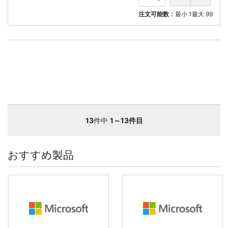
注文可能数：
最小
1
最大
99
13
件中
1～13件目
おすすめ製品