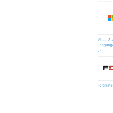
Visual S
Langu
い）
FortiG