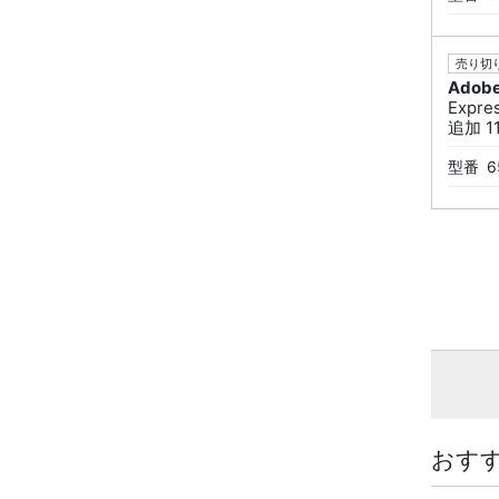
売り切り
Adob
Expr
追加 11
型番
6
おす