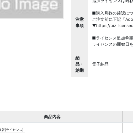
追加ライセンスは既
■購入月数の確認に
注意
ご注文前に下記「Ado
事項
▼https://biz.licen
■ライセンス追加希
ライセンスの開始日
納
品・
電子納品
納期
商品内容
版(ライセンス)