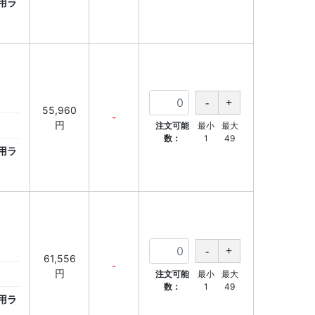
用ラ
55,960
-
円
注文可能
最小
最大
数：
1
49
用ラ
61,556
-
円
注文可能
最小
最大
数：
1
49
用ラ