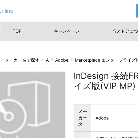
nline-
TOP
キャンペーン
当ストアに
つ
メーカー名で探す
A
Adobe
Marketplace エンタープライ
InDesign 接
イズ版(VIP MP) 
メー
カー
Adobe
名