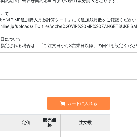
存契約期間に合わせ契約応当日までの残月数分購入となります。
ついて
be VIP MP追加購入月数計算シート」にて追加残月数をご確認ください
seonline.jp/uploads/ITC_file/Adobe%20VIP%20MP%20ZANGETSUKEISA
望日について
を指定される場合は、「ご注文日から8営業日以降」の日付を設定くださ
カートに入れる
販売価
定価
注文数
格