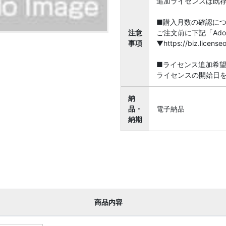
追加ライセンスは既
■購入月数の確認に
注意
ご注文前に下記「Ado
事項
▼https://biz.licen
■ライセンス追加希
ライセンスの開始日
納
品・
電子納品
納期
商品内容