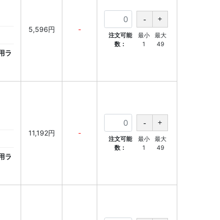
5,596円
-
注文可能
最小
最大
数：
1
49
用ラ
11,192円
-
注文可能
最小
最大
数：
1
49
用ラ