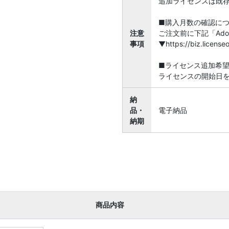
追加ライセンスは既
■購入月数の確認に
注意
ご注文前に下記「Ado
事項
▼https://biz.licen
■ライセンス追加希
ライセンスの開始日
納
品・
電子納品
納期
商品内容