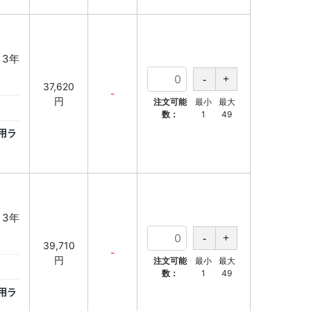
 3年
37,620
-
円
注文可能
最小
最大
数：
1
49
用ラ
 3年
39,710
-
円
注文可能
最小
最大
数：
1
49
用ラ