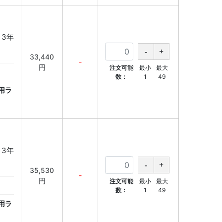
 3年
33,440
-
円
注文可能
最小
最大
数：
1
49
用ラ
 3年
35,530
-
円
注文可能
最小
最大
数：
1
49
用ラ