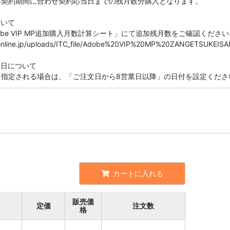
存契約期間に合わせ契約応当日までの残月数分購入となります。
ついて
be VIP MP追加購入月数計算シート」にて追加残月数をご確認ください
seonline.jp/uploads/ITC_file/Adobe%20VIP%20MP%20ZANGETSUKEISA
望日について
を指定される場合は、「ご注文日から8営業日以降」の日付を設定くださ
カートに入れる
販売価
定価
注文数
格