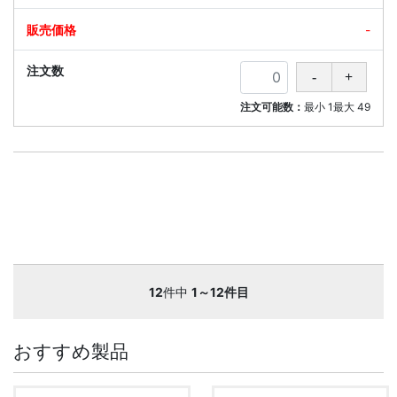
-
注文可能数：
最小
1
最大
49
12
件中
1～12件目
おすすめ製品