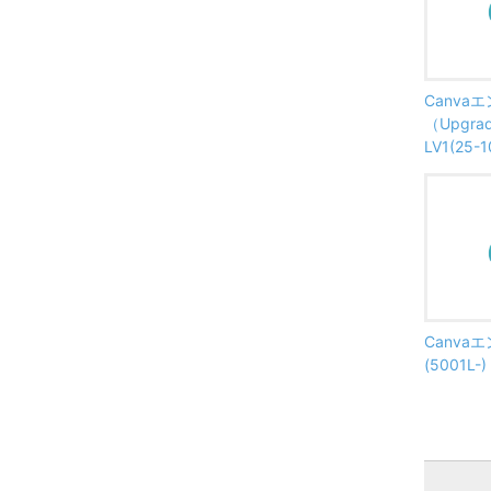
Canva
（Upgrade
LV1(25-1
Canva
(5001L-)