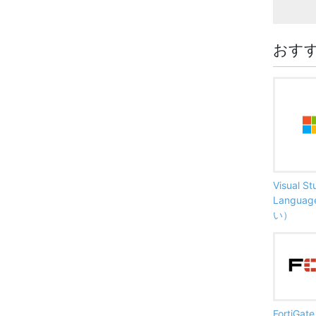
おす
Visual S
Langu
い）
FortiG