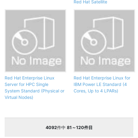
Red Hat Satellite
Red Hat Enterprise Linux
Red Hat Enterprise Linux for
Server for HPC Single
IBM Power LE Standard (4
System Standard (Physical or
Cores, Up to 4 LPARs)
Virtual Nodes)
4092
件中
81～120件目