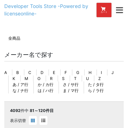
Developer Tools Store -Powered by
licenseonline-
カート
全商品
メーカー名で探す
A
B
C
D
E
F
G
H
I
J
K
M
O
R
S
T
U
Z
あ / ア行
か / カ行
さ / サ行
た / タ行
な / ナ行
は / ハ行
ま / マ行
ら / ラ行
4092
件中
81～120件目
表示切替