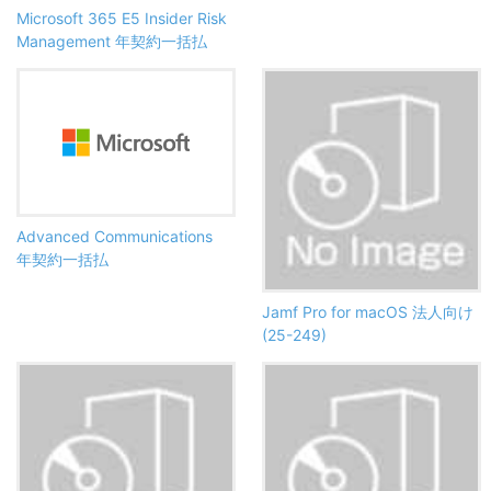
Microsoft 365 E5 Insider Risk
Management 年契約一括払
Advanced Communications
年契約一括払
Jamf Pro for macOS 法人向け
(25-249)