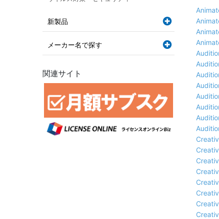
Anim
Anim
新製品
Anim
Anim
メーカー名で探す
Audi
Audi
関連サイト
Audi
Audi
Audi
Audi
Audi
Audi
Crea
Crea
Crea
Crea
Crea
Crea
Crea
Crea