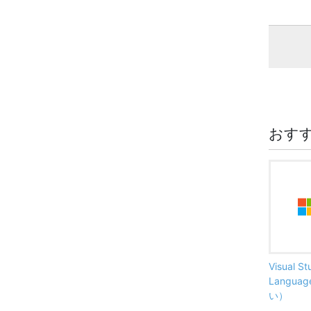
おす
Visual S
Langu
い）