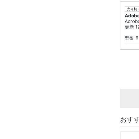
売り切り
Adob
Acrob
更新 1
型番
6
おす