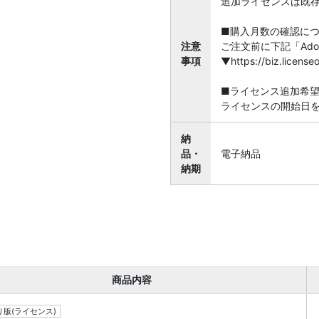
追加ライセンスは既
■購入月数の確認に
注意
ご注文前に下記「Ado
事項
▼https://biz.licen
■ライセンス追加希
ライセンスの開始日
納
品・
電子納品
納期
商品内容
版(ライセンス)