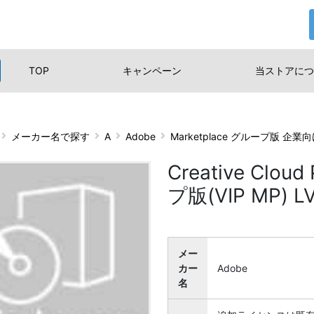
TOP
キャンペーン
当ストアに
つ
メーカー名で探す
A
Adobe
Marketplace グループ版 企業
Creative Clo
プ版(VIP MP) L
メー
カー
Adobe
名