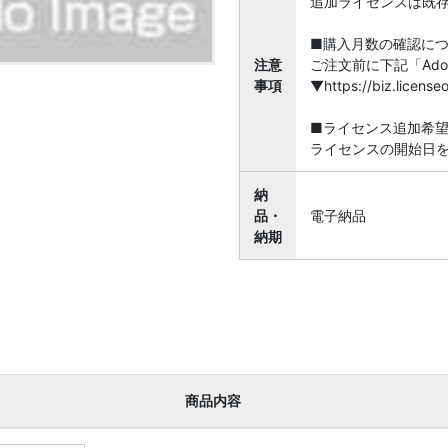
追加ライセンスは既
■購入月数の確認に
注意
ご注文前に下記「Ado
事項
▼https://biz.licen
■ライセンス追加希
ライセンスの開始日
納
品・
電子納品
納期
商品内容