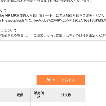
存契約期間に合わせ契約応当日までの残月数分購入となります。
ついて
be VIP MP追加購入月数計算シート」にて追加残月数をご確認ください
seonline.jp/uploads/ITC_file/Adobe%20VIP%20MP%20ZANGETSUKEISA
望日について
を指定される場合は、「ご注文日から8営業日以降」の日付を設定くださ
カートに入れる
販売価
定価
注文数
格