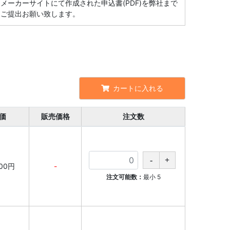
メーカーサイトにて作成された申込書(PDF)を弊社まで
ご提出お願い致します。
カートに入れる
価
販売価格
注文数
000円
-
注文可能数：
最小
5