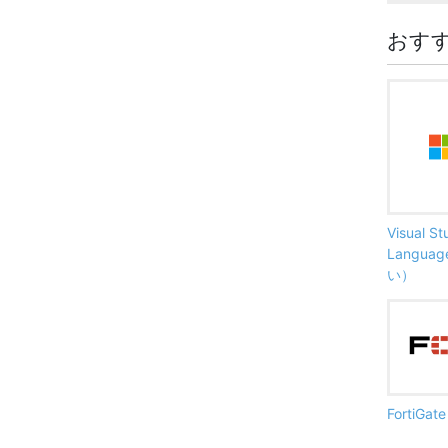
おす
Visual S
Langu
い）
FortiG