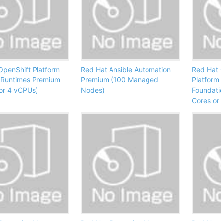
OpenShift Platform
Red Hat Ansible Automation
Red Hat 
h Runtimes Premium
Premium (100 Managed
Platform 
 or 4 vCPUs)
Nodes)
Foundati
Cores or