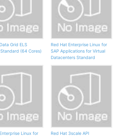
Data Grid ELS
Red Hat Enterprise Linux for
Standard (64 Cores)
SAP Applications for Virtual
Datacenters Standard
Enterprise Linux for
Red Hat 3scale API