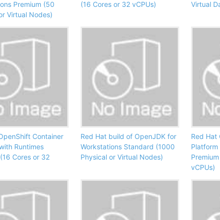
ions Premium (50
(16 Cores or 32 vCPUs)
Virtual 
or Virtual Nodes)
OpenShift Container
Red Hat build of OpenJDK for
Red Hat 
 with Runtimes
Workstations Standard (1000
Platform
(16 Cores or 32
Physical or Virtual Nodes)
Premium 
vCPUs)