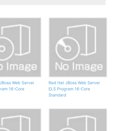
JBoss Web Server
Red Hat JBoss Web Server
gram 16-Core
ELS Program 16-Core
Standard