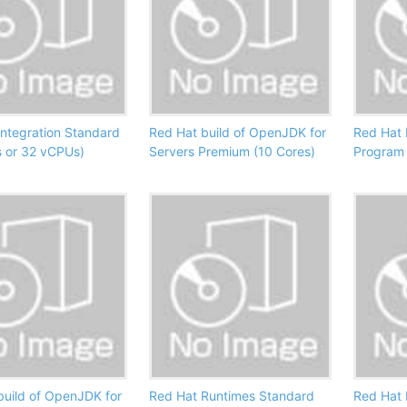
Integration Standard
Red Hat build of OpenJDK for
Red Hat 
s or 32 vCPUs)
Servers Premium (10 Cores)
Program 
build of OpenJDK for
Red Hat Runtimes Standard
Red Hat 