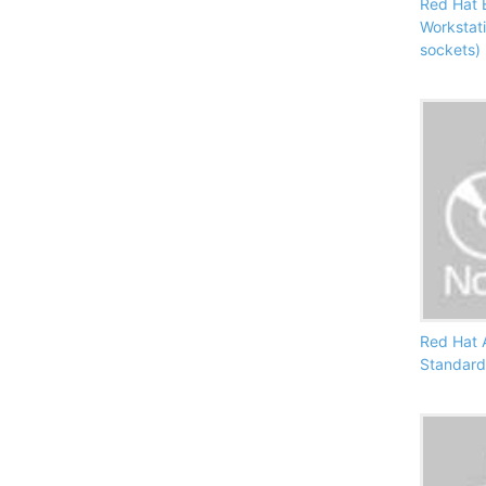
Red Hat E
Workstat
sockets)
Red Hat
Standard