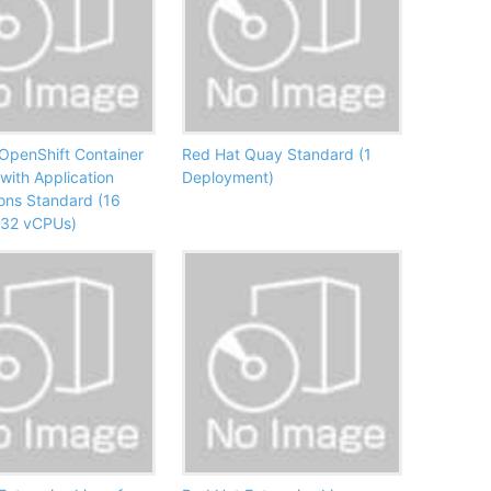
OpenShift Container
Red Hat Quay Standard (1
with Application
Deployment)
ons Standard (16
 32 vCPUs)