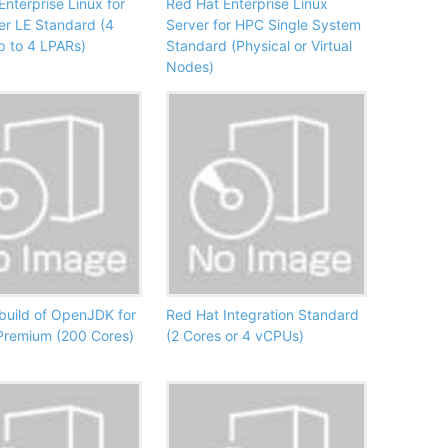
Enterprise Linux for
Red Hat Enterprise Linux
r LE Standard (4
Server for HPC Single System
p to 4 LPARs)
Standard (Physical or Virtual
Nodes)
build of OpenJDK for
Red Hat Integration Standard
Premium (200 Cores)
(2 Cores or 4 vCPUs)