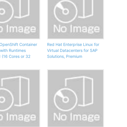
OpenShift Container
Red Hat Enterprise Linux for
 with Runtimes
Virtual Datacenters for SAP
 (16 Cores or 32
Solutions, Premium