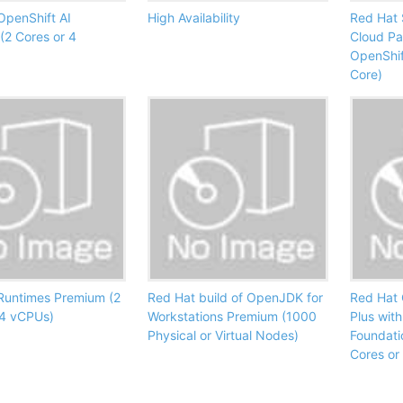
OpenShift AI
High Availability
Red Hat 
(2 Cores or 4
Cloud Pa
OpenShif
Core)
Runtimes Premium (2
Red Hat build of OpenJDK for
Red Hat 
 4 vCPUs)
Workstations Premium (1000
Plus with
Physical or Virtual Nodes)
Foundati
Cores or