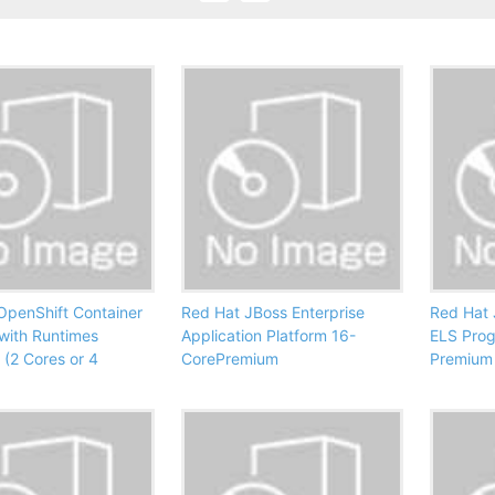
OpenShift Container
Red Hat JBoss Enterprise
Red Hat 
 with Runtimes
Application Platform 16-
ELS Pro
 (2 Cores or 4
CorePremium
Premium