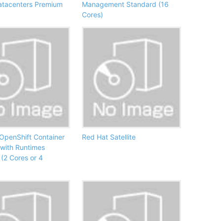
Datacenters Premium
Management Standard (16
Cores)
OpenShift Container
Red Hat Satellite
 with Runtimes
(2 Cores or 4