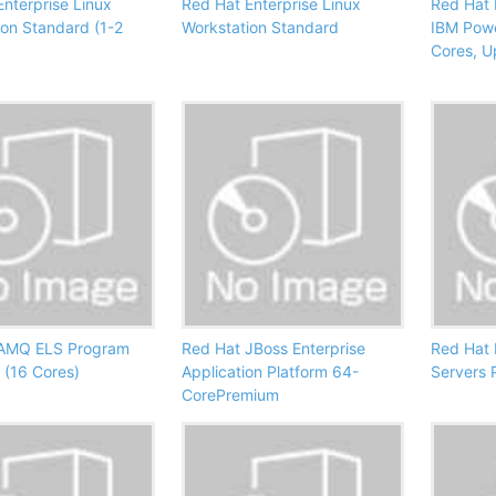
nterprise Linux
Red Hat Enterprise Linux
Red Hat 
ion Standard (1-2
Workstation Standard
IBM Powe
Cores, U
 AMQ ELS Program
Red Hat JBoss Enterprise
Red Hat 
 (16 Cores)
Application Platform 64-
Servers 
CorePremium