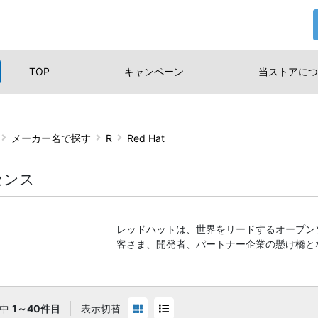
TOP
キャンペーン
当ストアに
つ
メーカー名で探す
R
Red Hat
センス
レッドハットは、世界をリードするオープン
客さま、開発者、パートナー企業の懸け橋と
件中
1～40件目
表示切替