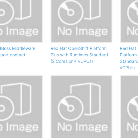
JBoss Middleware
Red Hat OpenShift Platform
Red Hat 
pport contact
Plus with Runtimes Standard
Platform
(2 Cores or 4 vCPUs)
Standard
vCPUs)