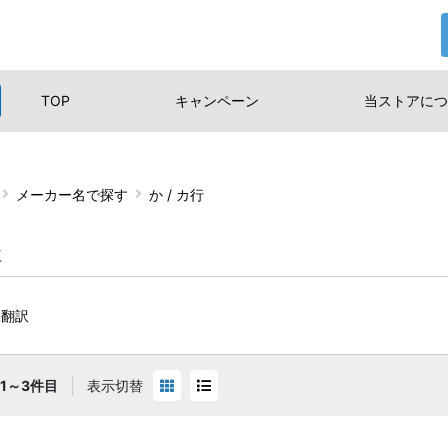
TOP
キャンペーン
当ストアに
つ
メーカー名で探す
か / カ行
社
ト翻訳
1～3件目
表示切替