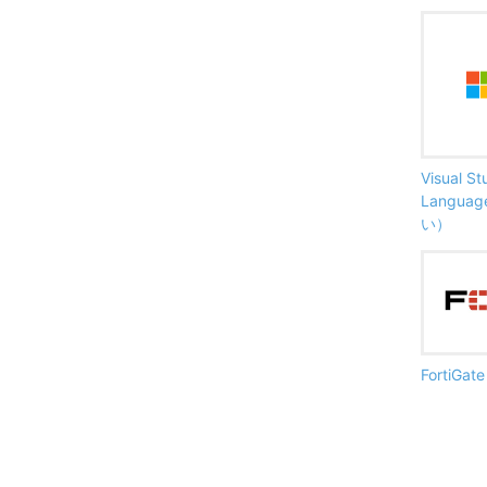
Visual S
Langu
い）
FortiG