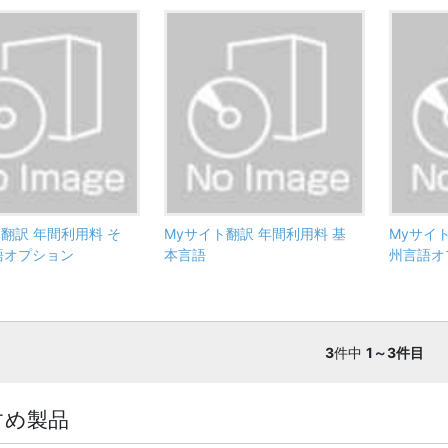
翻訳 年間利用料 そ
Myサイト翻訳 年間利用料 基
Myサイ
語オプション
本言語
州言語オ
3
件中
1～3件目
すめ製品