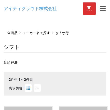
アイティクラウド株式会社
カート
全商品
メーカー名で探す
さ / サ行
シフト
勤給解決
2
件中
1～2件目
表示切替