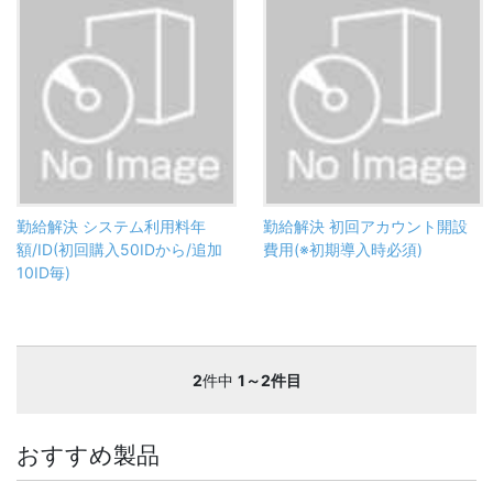
勤給解決 システム利用料年
勤給解決 初回アカウント開設
額/ID(初回購入50IDから/追加
費用(※初期導入時必須)
10ID毎)
2
件中
1～2件目
おすすめ製品