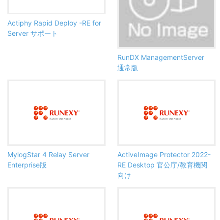
Actiphy Rapid Deploy -RE for
Server サポート
RunDX ManagementServer
通常版
MylogStar 4 Relay Server
ActiveImage Protector 2022-
Enterprise版
RE Desktop 官公庁/教育機関
向け