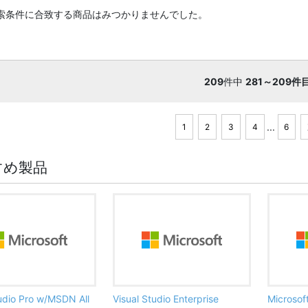
索条件に合致する商品はみつかりませんでした。
209
件中
281～209件
...
1
2
3
4
6
すめ製品
tudio Pro w/MSDN All
Visual Studio Enterprise
Microsof