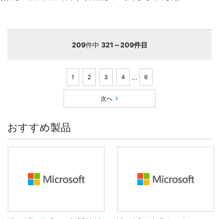
209
件中
321～209件目
...
1
2
3
4
6
次へ
おすすめ製品