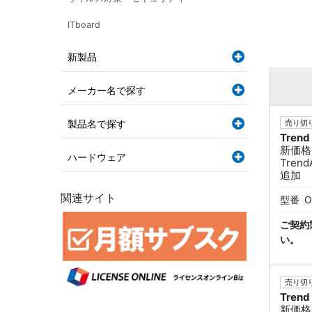
ITboard
新製品
メーカー名で探す
製品名で探す
売り切り
Trend
新価格
ハードウェア
Trend
追加
関連サイト
型番
O
ご契約
い。
売り切り
Trend
新価格