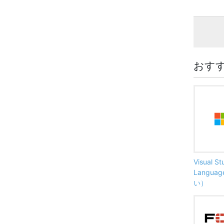
おす
Visual S
Langu
い）