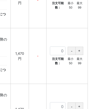
-
円
注文可能
最小
最大
数：
50
99
につ
以降の
】
1,470
-
円
注文可能
最小
最大
数：
50
99
につ
以降の
】