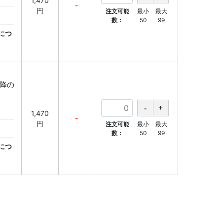
1,470
-
円
注文可能
最小
最大
数：
50
99
につ
以降の
】
1,470
-
円
注文可能
最小
最大
数：
50
99
につ