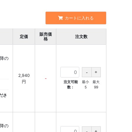
カートに入れる
販売価
定価
注文数
格
以降の
】
2,940
-
円
注文可能
最小
最大
数：
5
99
ださ
以降の