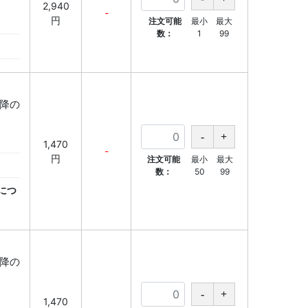
2,940
】
-
円
注文可能
最小
最大
数：
1
99
以降の
】
1,470
-
円
注文可能
最小
最大
数：
50
99
につ
以降の
】
1,470