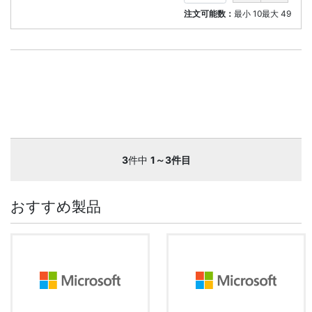
注文可能数：
最小
10
最大
49
3
件中
1～3件目
おすすめ製品