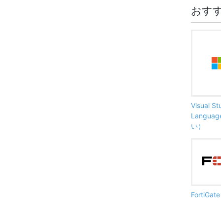
おす
Visual S
Langu
い）
FortiG