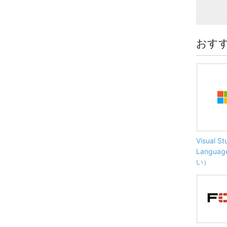
おす
Visual S
Langu
い）