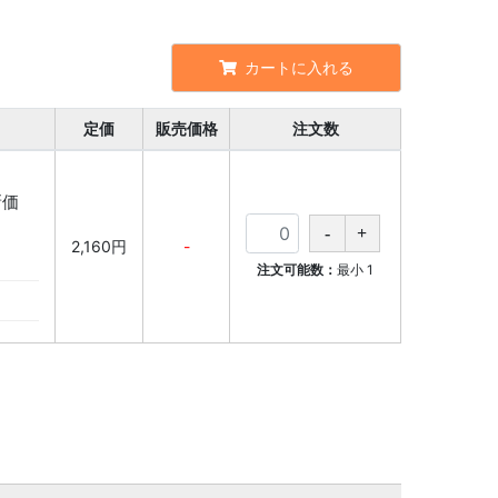
カートに入れる
定価
販売価格
注文数
新価
2,160円
-
注文可能数：
最小
1