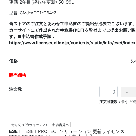
更新 2年目(複数年更新) 50-99L
型番
CMJ-ADC1-C34-2
当ストアのご注文とあわせて申込書のご提出が必要でございます
カーサイトにて作成された申込書(PDF)を弊社までご提出お願い
す。■申込書作成手順：
https://www.licenseonline.jp/contents/static/info/eset/index
5,
注文可能数：
最小
50
売り切り版(ライセンス)
申請書提出
ESET
ESET PROTECTソリューション 更新ライセンス