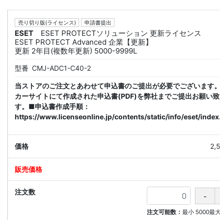
売り切り版(ライセンス)
申請書提出
ESET
ESET PROTECTソリューション 更新ライセンス
ESET PROTECT Advanced 企業【更新】
更新 2年目(複数年更新) 5000-9999L
型番
CMJ-ADC1-C40-2
当ストアのご注文とあわせて申込書のご提出が必要でございます
カーサイトにて作成された申込書(PDF)を弊社までご提出お願い
す。■申込書作成手順：
https://www.licenseonline.jp/contents/static/info/eset/index
2,
注文可能数：
最小
5000
最