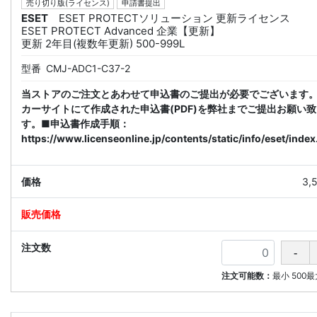
売り切り版(ライセンス)
申請書提出
ESET
ESET PROTECTソリューション 更新ライセンス
ESET PROTECT Advanced 企業【更新】
更新 2年目(複数年更新) 500-999L
型番
CMJ-ADC1-C37-2
当ストアのご注文とあわせて申込書のご提出が必要でございます
カーサイトにて作成された申込書(PDF)を弊社までご提出お願い
す。■申込書作成手順：
https://www.licenseonline.jp/contents/static/info/eset/index
3,
注文可能数：
最小
500
最