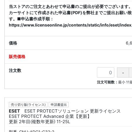
当ストアのご注文とあわせて申込書のご提出が必要でございます
カーサイトにて作成された申込書(PDF)を弊社までご提出お願い
す。■申込書作成手順：
https://www.licenseonline.jp/contents/static/info/eset/index
6,
注文可能数：
最小
11
売り切り版(ライセンス)
申請書提出
ESET
ESET PROTECTソリューション 更新ライセンス
ESET PROTECT Advanced 企業【更新】
更新 2年目(複数年更新) 11-25L
型番
CMJ-ADC1-C32-2