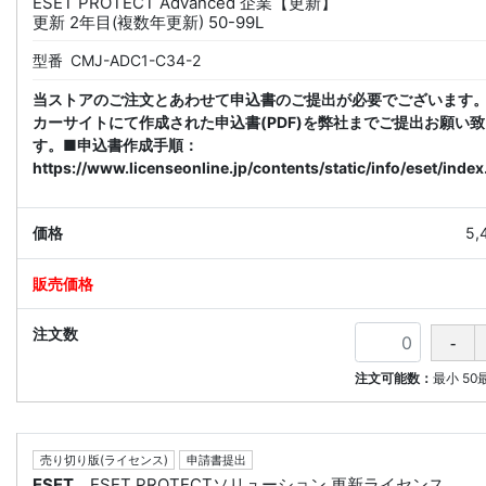
ESET PROTECT Advanced 企業【更新】
更新 2年目(複数年更新) 50-99L
型番
CMJ-ADC1-C34-2
当ストアのご注文とあわせて申込書のご提出が必要でございます
カーサイトにて作成された申込書(PDF)を弊社までご提出お願い
す。■申込書作成手順：
https://www.licenseonline.jp/contents/static/info/eset/index
5,
注文可能数：
最小
50
売り切り版(ライセンス)
申請書提出
ESET
ESET PROTECTソリューション 更新ライセンス