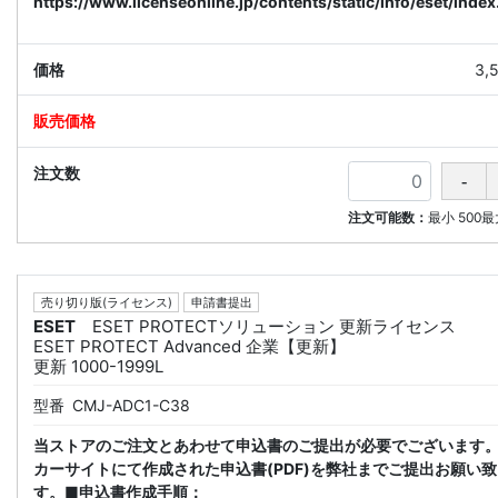
https://www.licenseonline.jp/contents/static/info/eset/index
3,
注文可能数：
最小
500
最
売り切り版(ライセンス)
申請書提出
ESET
ESET PROTECTソリューション 更新ライセンス
ESET PROTECT Advanced 企業【更新】
更新 1000-1999L
型番
CMJ-ADC1-C38
当ストアのご注文とあわせて申込書のご提出が必要でございます
カーサイトにて作成された申込書(PDF)を弊社までご提出お願い
す。■申込書作成手順：