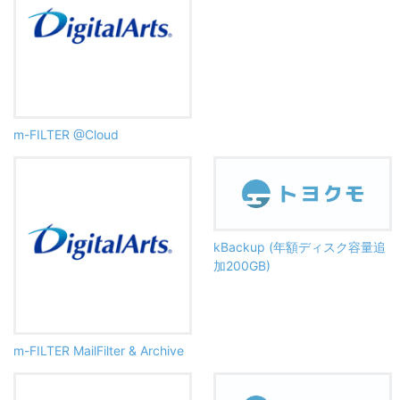
m-FILTER @Cloud
kBackup (年額ディスク容量追
加200GB)
m-FILTER MailFilter & Archive