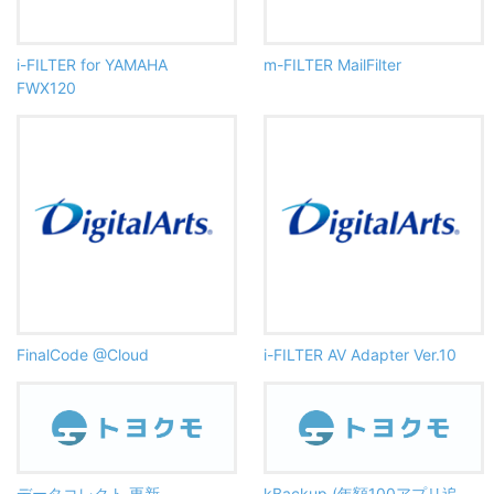
i-FILTER for YAMAHA
m-FILTER MailFilter
FWX120
FinalCode @Cloud
i-FILTER AV Adapter Ver.10
データコレクト 更新
kBackup (年額100アプリ追