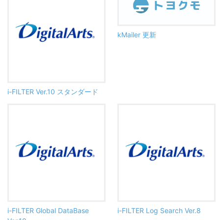
kMailer 更新
i-FILTER Ver.10 スタンダード
i-FILTER Global DataBase
i-FILTER Log Search Ver.8