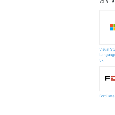
おす
Visual S
Langu
い）
FortiG