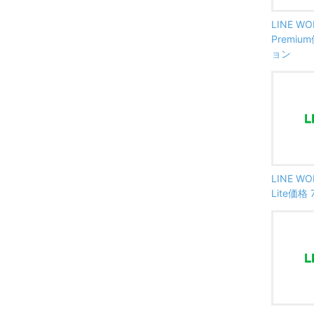
LINE W
Premi
ョン
LINE W
Lite価格