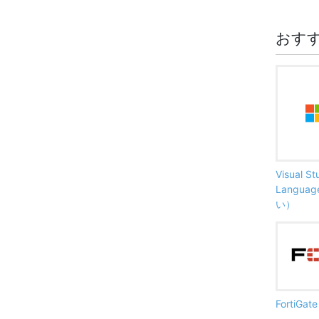
おす
Visual S
Langu
い）
FortiG