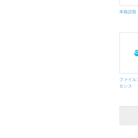
本格読取 
ファイルコ
センス