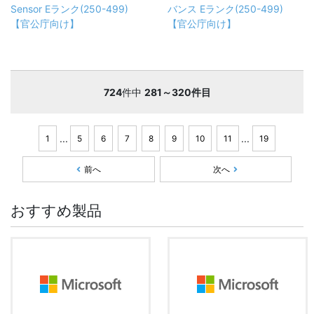
Sensor Eランク(250-499)
バンス Eランク(250-499)
【官公庁向け】
【官公庁向け】
724
件中
281～320件目
...
...
1
5
6
7
8
9
10
11
19
前へ
次へ
おすすめ製品