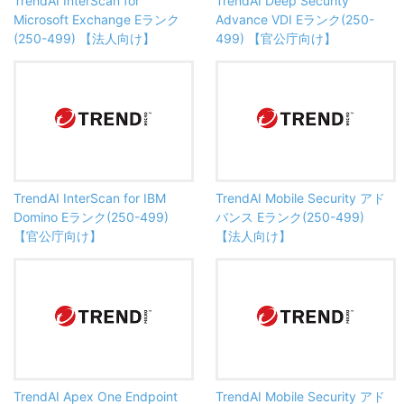
TrendAI InterScan for
TrendAI Deep Security
Microsoft Exchange Eランク
Advance VDI Eランク(250-
(250-499) 【法人向け】
499) 【官公庁向け】
TrendAI InterScan for IBM
TrendAI Mobile Security アド
Domino Eランク(250-499)
バンス Eランク(250-499)
【官公庁向け】
【法人向け】
TrendAI Apex One Endpoint
TrendAI Mobile Security アド