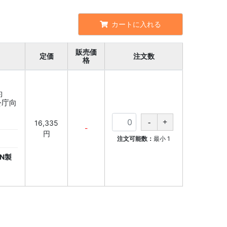
カートに入れる
販売価
定価
注文数
格
約
官公庁向
16,335
-
円
注文可能数：
最小
1
N製