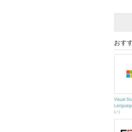
おす
Visual S
Langu
い）